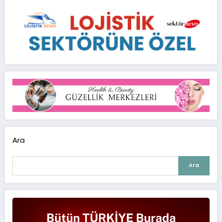
Ara
Ara