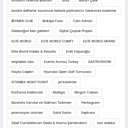
andarin Oriental Bodrum
arsu
Baran Çelik
baskılı defterler. kurumsal tedarik partneriniz. tükenmez kalemler
BEYMEN CLUB
BioExpo Fuarı
Cem Adrian
Dedeciğim ben geldim!
Dijital Çaylak Projesi
ELITE WORLD
ELITE WORLD COMFY
ELITE WORLD GRAND
Elite World Hotels & Resorts
Erdil Yaşaroğlu
erişilebilir lüks
Events Across Turkey
GASTROSHOW
Hayko Cepkin
Hyundai Open Golf Turnuvası
ISTANBUL NIGHT FLIGHT
jel kalemler
KidZania Hakkında
MaNga
Mirgün Cabas
Mustafa Sandal ve Gökhan Türkmen
Pentagram
promosyon ürünleri
Salut Salon
Sephora
Sibel Can&Mercan Dede & Hüsnü Şenlendirici
son dakika