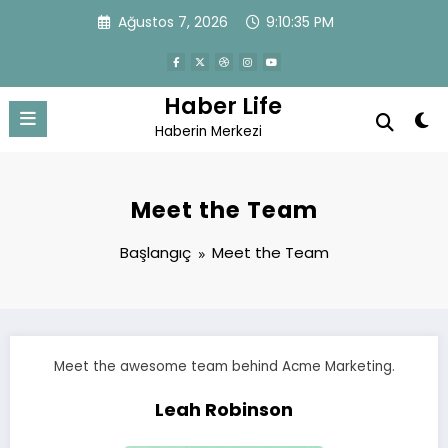
İçeriğe
Ağustos 7, 2026
9:10:36 PM
atla
Haber Life
Haberin Merkezi
Meet the Team
Başlangıç
Meet the Team
Meet the awesome team behind Acme Marketing.
Leah Robinson