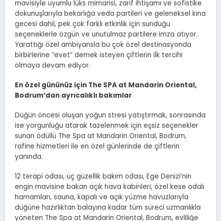
mavisiyle uyumlu lüks mimarisi, zarif ihtişamı ve sofistike
dokunuşlarıyla bekarlığa veda partileri ve geleneksel kına
gecesi dahil, pek çok farklı etkinlik için sunduğu
seçeneklerle özgün ve unutulmaz partilere imza atıyor.
Yarattığı özel ambiyansla bu çok özel destinasyonda
birbirlerine “evet” demek isteyen çiftlerin ilk tercihi
olmaya devam ediyor.
En özel gününüz için The SPA at Mandarin Oriental,
Bodrum’dan ayrıcalıklı bakımlar
Düğün öncesi oluşan yoğun stresi yatıştırmak, sonrasında
ise yorgunluğu atarak tazelenmek için eşsiz seçenekler
sunan ödüllü The Spa at Mandarin Oriental, Bodrum,
rafine hizmetleri ile en özel günlerinde de çiftlerin
yanında.
12 terapi odası, üç güzellik bakım odası, Ege Denizi’nin
engin mavisine bakan açık hava kabinleri, özel kese odalı
hamamları, sauna, kapalı ve açık yüzme havuzlarıyla
düğüne hazırlıktan balayına kadar tüm süreci uzmanlıkla
yöneten The Spa at Mandarin Oriental, Bodrum, evliliğe