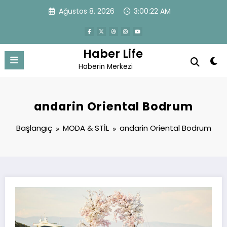
İçeriğe
Ağustos 8, 2026
3:00:22 AM
atla
Haber Life
Haberin Merkezi
andarin Oriental Bodrum
Başlangıç
MODA & STİL
andarin Oriental Bodrum