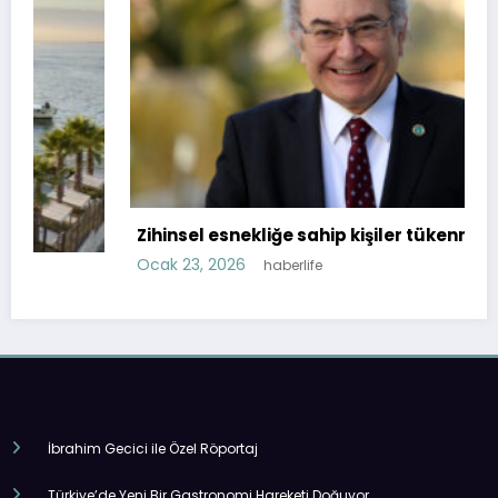
Zihinsel esnekliğe sahip kişiler tükenmiyor!
Ocak 23, 2026
haberlife
İbrahim Gecici ile Özel Röportaj
Türkiye’de Yeni Bir Gastronomi Hareketi Doğuyor