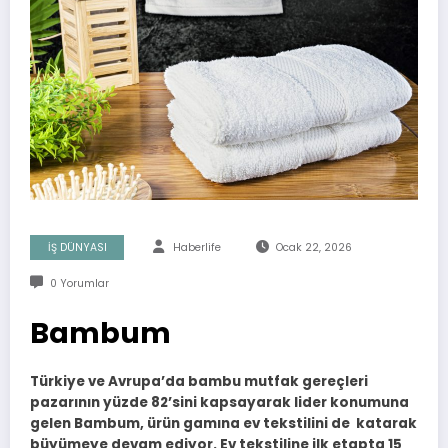
İŞ DÜNYASI
Haberlife
Ocak 22, 2026
0 Yorumlar
Bambum
Türkiye ve Avrupa’da bambu mutfak gereçleri
pazarının yüzde 82’sini kapsayarak lider konumuna
gelen Bambum,
ürün gamına ev tekstilini de
katarak
büyümeye devam ediyor.
Ev tekstiline ilk etapta 15