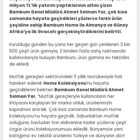
milyon TL’lik yatırım yaptıklarının altını çizen
Bambum Genel Müdürü Ahmet Selman Yar, çok kısa
zamanda hayata geçirdikleri yüzlerce farklı ürün
çeşidine sahip Bambum Home ile Almanya ve Güney
Afrika’ya ilk ihracatı gerçekleştirdiklerini belirtti.
Kurulduğu günden bu yana her geçen gün yenilenen 3 bin
500 çeşit ürün gamıyla, 2 binden fazla satış noktasında
kullanıcılarıyla buluşan Bambum, ürün gamına ev tekstilini
de ekledi.
Mutfak gereçleri sektöründeki 11 yıllık tecrübesiyle hızlı
hareket ederek
Home Koleksiyonu
’nu hayata
geçirdiklerini belirten
Bambum Genel Müdürü Ahmet
Selman Yar
, “Mutfak gereçleriyle kullanıcıların her
ihtiyacını karşılayan bir marka olduk, ürünlerimizin
kapsamını artırdık. Çok kısa zamanda Bambum Home
Koleksiyonu’nu hayata geçirdik. Sabunluktan mutfak
önlüğüne, havludan fırın eldivenine kadar yüzlerce çeşit
özgün ürünü koleksiyonumuzu ekledik. Bünyemize yeni
kattığımız ev tekstili ürünlerini Türkiye ve dünyanın dört