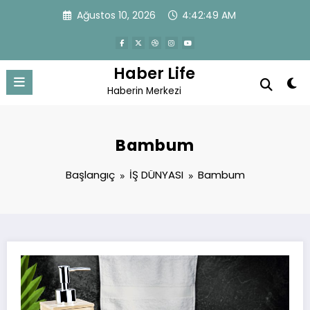
İçeriğe
Ağustos 10, 2026
4:42:49 AM
atla
Haber Life
Haberin Merkezi
Bambum
Başlangıç
İŞ DÜNYASI
Bambum