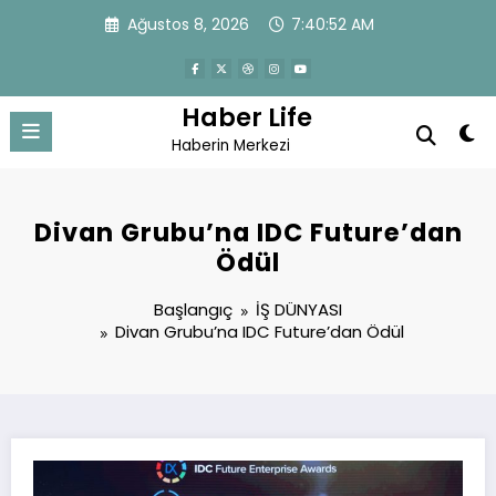
İçeriğe
Ağustos 8, 2026
7:40:53 AM
atla
Haber Life
Haberin Merkezi
Divan Grubu’na IDC Future’dan
Ödül
Başlangıç
İŞ DÜNYASI
Divan Grubu’na IDC Future’dan Ödül