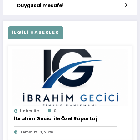
Duygusal mesafe!
İLGILI HABERLER
Haberlife
0
İbrahim Gecici ile Özel Röportaj
Temmuz 13, 2026