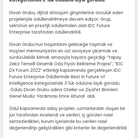
kategorisinde 3.’lük ödülüne layık görüldü.
Divan Grubu, dijital dönüşüm girişimlerine öncülük eden
projeleriyle ödüllendirilmeye devam ediyor. Grup,
sektörün en prestijli ödüllerinden olan IDC Future
Enterprise tarafından ödüllendirildi.
Divan Grubu’nun başarılarını geleceğe taşımak ve
müşteri memnuniyetini en üst seviyeye çıkarmak ve
sürdürülebilir kılmak amacıyla hayata geçirdiği “Yapay
Zeka Temelli Dinamik Oda Fiyatı Belirleme Projesi’’, “IDC
DX Forum 2022” etkinliği kapsamında gerçekleşen IDC
Future Enterprise Ödüllerinde Best in Future of
Intelligence kategorisinde 3.’lük ödülüne layık görüldü.
Ödülü Divan Grubu adına Oteller ve Ziyafet Birimleri
Genel Müdür Yardımcısı Emre Altunal aldı.
Ödül kapsamında aday projeler, uzmanlardan oluşan bir
jüri tarafından incelendi ve verileri, iç görüleri nasıl
sentezledikleri, kurum içerisinde bu verileri nasıl
değerlendirip geliştirdikleri gibi kriterler ile değerlendirildi.