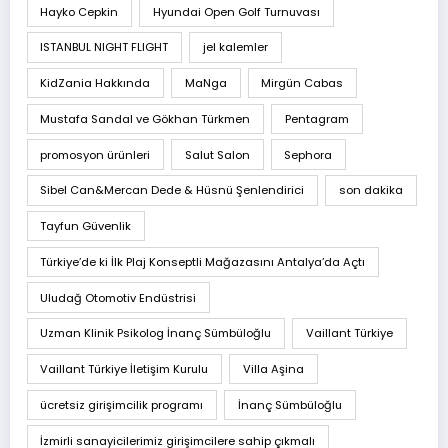
Hayko Cepkin
Hyundai Open Golf Turnuvası
ISTANBUL NIGHT FLIGHT
jel kalemler
KidZania Hakkında
MaNga
Mirgün Cabas
Mustafa Sandal ve Gökhan Türkmen
Pentagram
promosyon ürünleri
Salut Salon
Sephora
Sibel Can&Mercan Dede & Hüsnü Şenlendirici
son dakika
Tayfun Güvenlik
Türkiye’de ki İlk Plaj Konseptli Mağazasını Antalya’da Açtı
Uludağ Otomotiv Endüstrisi
Uzman Klinik Psikolog İnanç Sümbüloğlu
Vaillant Türkiye
Vaillant Türkiye İletişim Kurulu
Villa Aşina
ücretsiz girişimcilik programı
İnanç Sümbüloğlu
İzmirli sanayicilerimiz girişimcilere sahip çıkmalı