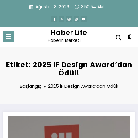
İçeriğe
Ağustos 8, 2026
3:50:54 AM
atla
Haber Life
Haberin Merkezi
Etiket: 2025 iF Design Award’dan
Ödül!
Başlangıç
2025 iF Design Award’dan Ödül!