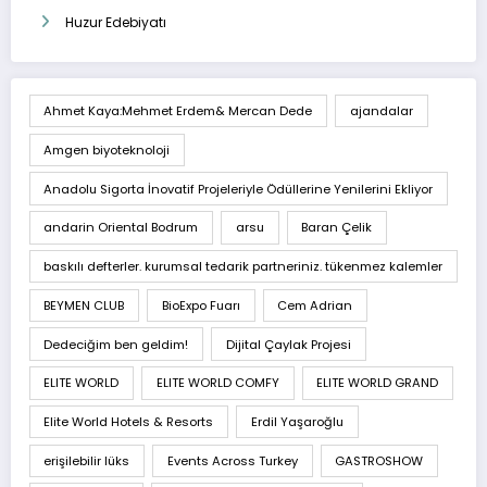
Huzur Edebiyatı
Ahmet Kaya:Mehmet Erdem& Mercan Dede
ajandalar
Amgen biyoteknoloji
Anadolu Sigorta İnovatif Projeleriyle Ödüllerine Yenilerini Ekliyor
andarin Oriental Bodrum
arsu
Baran Çelik
baskılı defterler. kurumsal tedarik partneriniz. tükenmez kalemler
BEYMEN CLUB
BioExpo Fuarı
Cem Adrian
Dedeciğim ben geldim!
Dijital Çaylak Projesi
ELITE WORLD
ELITE WORLD COMFY
ELITE WORLD GRAND
Elite World Hotels & Resorts
Erdil Yaşaroğlu
erişilebilir lüks
Events Across Turkey
GASTROSHOW