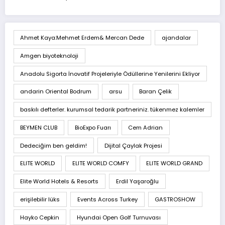
Ahmet Kaya:Mehmet Erdem& Mercan Dede
ajandalar
Amgen biyoteknoloji
Anadolu Sigorta İnovatif Projeleriyle Ödüllerine Yenilerini Ekliyor
andarin Oriental Bodrum
arsu
Baran Çelik
baskılı defterler. kurumsal tedarik partneriniz. tükenmez kalemler
BEYMEN CLUB
BioExpo Fuarı
Cem Adrian
Dedeciğim ben geldim!
Dijital Çaylak Projesi
ELITE WORLD
ELITE WORLD COMFY
ELITE WORLD GRAND
Elite World Hotels & Resorts
Erdil Yaşaroğlu
erişilebilir lüks
Events Across Turkey
GASTROSHOW
Hayko Cepkin
Hyundai Open Golf Turnuvası