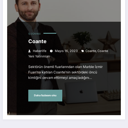
İŞ DÜNYASI
Coante
,
Haberlife
Mayıs 16, 2023
Coante
Coante
Yeni Yatırımları
Sektörün önemli fuarlarından olan Marble İzmir
Fuarı’na katılan Coante’nin sektördeki öncü
kimliğini devam ettirmeyi amaçladığını…
Daha fazlasını oku