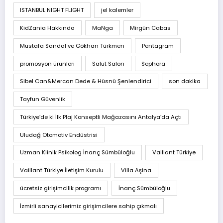
ISTANBUL NIGHT FLIGHT
jel kalemler
KidZania Hakkında
MaNga
Mirgün Cabas
Mustafa Sandal ve Gökhan Türkmen
Pentagram
promosyon ürünleri
Salut Salon
Sephora
Sibel Can&Mercan Dede & Hüsnü Şenlendirici
son dakika
Tayfun Güvenlik
Türkiye’de ki İlk Plaj Konseptli Mağazasını Antalya’da Açtı
Uludağ Otomotiv Endüstrisi
Uzman Klinik Psikolog İnanç Sümbüloğlu
Vaillant Türkiye
Vaillant Türkiye İletişim Kurulu
Villa Aşina
ücretsiz girişimcilik programı
İnanç Sümbüloğlu
İzmirli sanayicilerimiz girişimcilere sahip çıkmalı