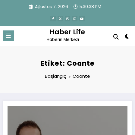
İçeriğe
Ağustos 7, 2026
5:30:39 PM
atla
Haber Life
Haberin Merkezi
Etiket: Coante
Başlangıç
Coante