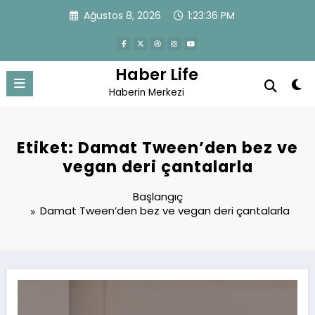
İçeriğe
Ağustos 8, 2026
1:23:36 PM
atla
Haber Life
Haberin Merkezi
Etiket: Damat Tween’den bez ve
vegan deri çantalarla
Başlangıç
Damat Tween’den bez ve vegan deri çantalarla