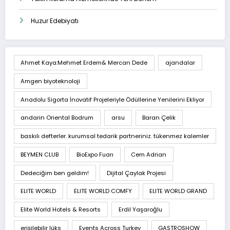
Huzur Edebiyatı
Ahmet Kaya:Mehmet Erdem& Mercan Dede
ajandalar
Amgen biyoteknoloji
Anadolu Sigorta İnovatif Projeleriyle Ödüllerine Yenilerini Ekliyor
andarin Oriental Bodrum
arsu
Baran Çelik
baskılı defterler. kurumsal tedarik partneriniz. tükenmez kalemler
BEYMEN CLUB
BioExpo Fuarı
Cem Adrian
Dedeciğim ben geldim!
Dijital Çaylak Projesi
ELITE WORLD
ELITE WORLD COMFY
ELITE WORLD GRAND
Elite World Hotels & Resorts
Erdil Yaşaroğlu
erişilebilir lüks
Events Across Turkey
GASTROSHOW