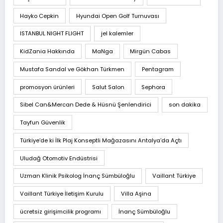
Hayko Cepkin
Hyundai Open Golf Turnuvası
ISTANBUL NIGHT FLIGHT
jel kalemler
KidZania Hakkında
MaNga
Mirgün Cabas
Mustafa Sandal ve Gökhan Türkmen
Pentagram
promosyon ürünleri
Salut Salon
Sephora
Sibel Can&Mercan Dede & Hüsnü Şenlendirici
son dakika
Tayfun Güvenlik
Türkiye’de ki İlk Plaj Konseptli Mağazasını Antalya’da Açtı
Uludağ Otomotiv Endüstrisi
Uzman Klinik Psikolog İnanç Sümbüloğlu
Vaillant Türkiye
Vaillant Türkiye İletişim Kurulu
Villa Aşina
ücretsiz girişimcilik programı
İnanç Sümbüloğlu