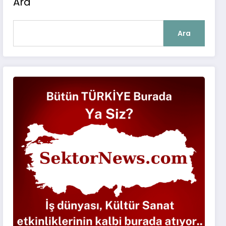
Ara
Ara