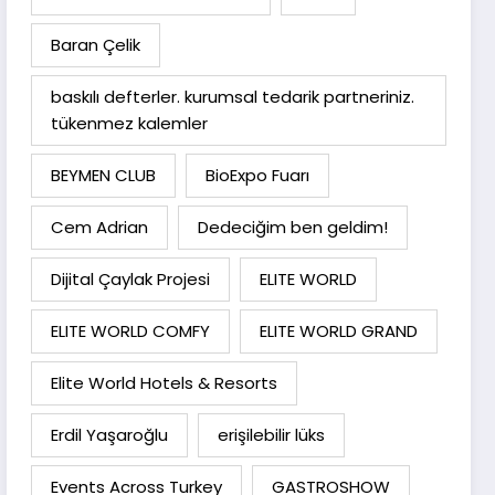
Baran Çelik
baskılı defterler. kurumsal tedarik partneriniz.
tükenmez kalemler
BEYMEN CLUB
BioExpo Fuarı
Cem Adrian
Dedeciğim ben geldim!
Dijital Çaylak Projesi
ELITE WORLD
ELITE WORLD COMFY
ELITE WORLD GRAND
Elite World Hotels & Resorts
Erdil Yaşaroğlu
erişilebilir lüks
Events Across Turkey
GASTROSHOW