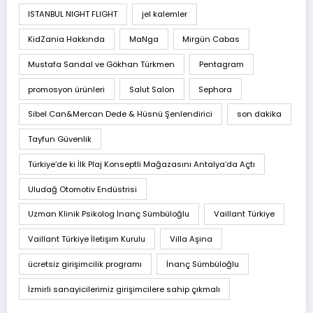
ISTANBUL NIGHT FLIGHT
jel kalemler
KidZania Hakkında
MaNga
Mirgün Cabas
Mustafa Sandal ve Gökhan Türkmen
Pentagram
promosyon ürünleri
Salut Salon
Sephora
Sibel Can&Mercan Dede & Hüsnü Şenlendirici
son dakika
Tayfun Güvenlik
Türkiye’de ki İlk Plaj Konseptli Mağazasını Antalya’da Açtı
Uludağ Otomotiv Endüstrisi
Uzman Klinik Psikolog İnanç Sümbüloğlu
Vaillant Türkiye
Vaillant Türkiye İletişim Kurulu
Villa Aşina
ücretsiz girişimcilik programı
İnanç Sümbüloğlu
İzmirli sanayicilerimiz girişimcilere sahip çıkmalı