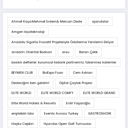
Ahmet Kaya:Mehmet Erdem& Mercan Dede
ajandalar
Amgen biyoteknoloji
Anadolu Sigorta İnovatif Projeleriyle Ödüllerine Yenilerini Ekliyor
andarin Oriental Bodrum
arsu
Baran Çelik
baskılı defterler. kurumsal tedarik partneriniz. tükenmez kalemler
BEYMEN CLUB
BioExpo Fuarı
Cem Adrian
Dedeciğim ben geldim!
Dijital Çaylak Projesi
ELITE WORLD
ELITE WORLD COMFY
ELITE WORLD GRAND
Elite World Hotels & Resorts
Erdil Yaşaroğlu
erişilebilir lüks
Events Across Turkey
GASTROSHOW
Hayko Cepkin
Hyundai Open Golf Turnuvası