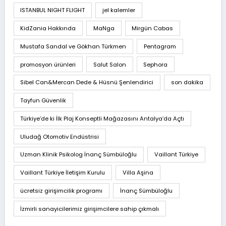
ISTANBUL NIGHT FLIGHT
jel kalemler
KidZania Hakkında
MaNga
Mirgün Cabas
Mustafa Sandal ve Gökhan Türkmen
Pentagram
promosyon ürünleri
Salut Salon
Sephora
Sibel Can&Mercan Dede & Hüsnü Şenlendirici
son dakika
Tayfun Güvenlik
Türkiye’de ki İlk Plaj Konseptli Mağazasını Antalya’da Açtı
Uludağ Otomotiv Endüstrisi
Uzman Klinik Psikolog İnanç Sümbüloğlu
Vaillant Türkiye
Vaillant Türkiye İletişim Kurulu
Villa Aşina
ücretsiz girişimcilik programı
İnanç Sümbüloğlu
İzmirli sanayicilerimiz girişimcilere sahip çıkmalı