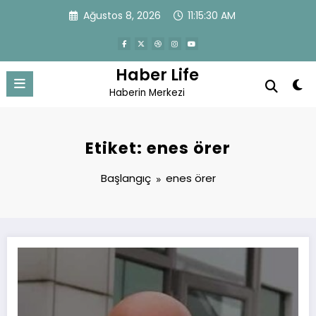
İçeriğe
Ağustos 8, 2026
11:15:31 AM
atla
Haber Life
Haberin Merkezi
Etiket: enes örer
Başlangıç
enes örer