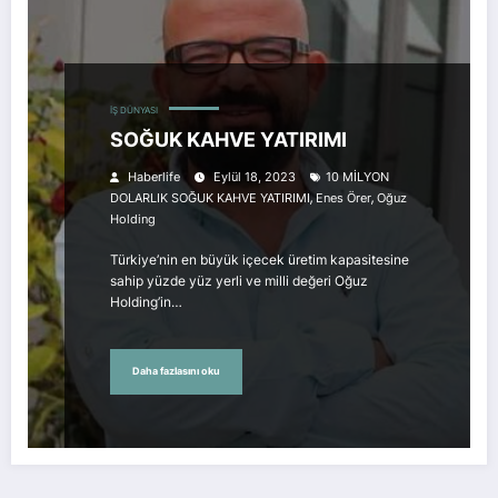
İŞ DÜNYASI
SOĞUK KAHVE YATIRIMI
Haberlife
Eylül 18, 2023
10 MİLYON
,
,
DOLARLIK SOĞUK KAHVE YATIRIMI
Enes Örer
Oğuz
Holding
Türkiye’nin en büyük içecek üretim kapasitesine
sahip yüzde yüz yerli ve milli değeri Oğuz
Holding’in…
Daha fazlasını oku