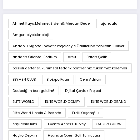
Ahmet Kaya:Mehmet Erdem& Mercan Dede
ajandalar
Amgen biyoteknoloji
Anadolu Sigorta İnovatif Projeleriyle Ödüllerine Yenilerini Ekliyor
andarin Oriental Bodrum
arsu
Baran Çelik
baskılı defterler. kurumsal tedarik partneriniz. tükenmez kalemler
BEYMEN CLUB
BioExpo Fuarı
Cem Adrian
Dedeciğim ben geldim!
Dijital Çaylak Projesi
ELITE WORLD
ELITE WORLD COMFY
ELITE WORLD GRAND
Elite World Hotels & Resorts
Erdil Yaşaroğlu
erişilebilir lüks
Events Across Turkey
GASTROSHOW
Hayko Cepkin
Hyundai Open Golf Turnuvası