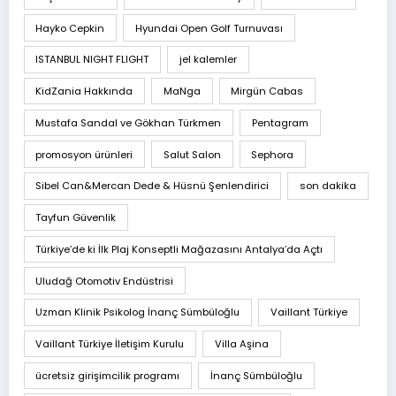
Hayko Cepkin
Hyundai Open Golf Turnuvası
ISTANBUL NIGHT FLIGHT
jel kalemler
KidZania Hakkında
MaNga
Mirgün Cabas
Mustafa Sandal ve Gökhan Türkmen
Pentagram
promosyon ürünleri
Salut Salon
Sephora
Sibel Can&Mercan Dede & Hüsnü Şenlendirici
son dakika
Tayfun Güvenlik
Türkiye’de ki İlk Plaj Konseptli Mağazasını Antalya’da Açtı
Uludağ Otomotiv Endüstrisi
Uzman Klinik Psikolog İnanç Sümbüloğlu
Vaillant Türkiye
Vaillant Türkiye İletişim Kurulu
Villa Aşina
ücretsiz girişimcilik programı
İnanç Sümbüloğlu