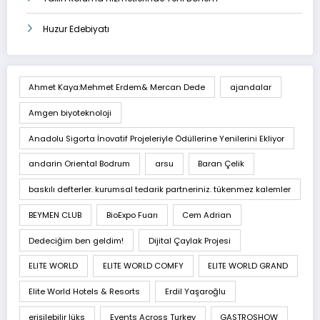
Huzur Edebiyatı
Ahmet Kaya:Mehmet Erdem& Mercan Dede
ajandalar
Amgen biyoteknoloji
Anadolu Sigorta İnovatif Projeleriyle Ödüllerine Yenilerini Ekliyor
andarin Oriental Bodrum
arsu
Baran Çelik
baskılı defterler. kurumsal tedarik partneriniz. tükenmez kalemler
BEYMEN CLUB
BioExpo Fuarı
Cem Adrian
Dedeciğim ben geldim!
Dijital Çaylak Projesi
ELITE WORLD
ELITE WORLD COMFY
ELITE WORLD GRAND
Elite World Hotels & Resorts
Erdil Yaşaroğlu
erişilebilir lüks
Events Across Turkey
GASTROSHOW