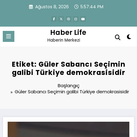
İçeriğe
Ağustos 8, 2026
5:57:45 PM
atla
Haber Life
Haberin Merkezi
Etiket: Güler Sabancı Seçimin
galibi Türkiye demokrasisidir
Başlangıç
Güler Sabancı Seçimin galibi Türkiye demokrasisidir