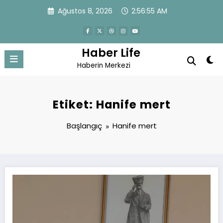
İçeriğe
Ağustos 8, 2026
2:56:56 AM
atla
Haber Life
Haberin Merkezi
Etiket: Hanife mert
Başlangıç
Hanife mert