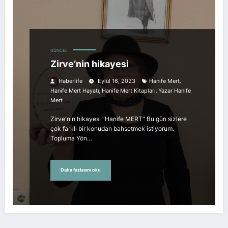
GÜNCEL
Zirve’nin hikayesi
,
Haberlife
Eylül 16, 2023
Hanife Mert
,
,
Hanife Mert Hayatı
Hanife Mert Kitapları
Yazar Hanife
Mert
Zirve'nin hikayesi "Hanife MERT" Bu gün sizlere
çok farklı bir konudan bahsetmek istiyorum.
Topluma Yön…
Daha fazlasını oku