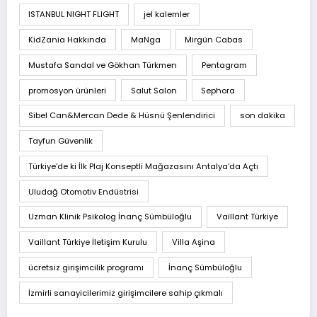
ISTANBUL NIGHT FLIGHT
jel kalemler
KidZania Hakkında
MaNga
Mirgün Cabas
Mustafa Sandal ve Gökhan Türkmen
Pentagram
promosyon ürünleri
Salut Salon
Sephora
Sibel Can&Mercan Dede & Hüsnü Şenlendirici
son dakika
Tayfun Güvenlik
Türkiye’de ki İlk Plaj Konseptli Mağazasını Antalya’da Açtı
Uludağ Otomotiv Endüstrisi
Uzman Klinik Psikolog İnanç Sümbüloğlu
Vaillant Türkiye
Vaillant Türkiye İletişim Kurulu
Villa Aşina
ücretsiz girişimcilik programı
İnanç Sümbüloğlu
İzmirli sanayicilerimiz girişimcilere sahip çıkmalı