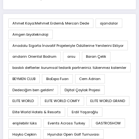
Ahmet Kaya:Mehmet Erdem& Mercan Dede
ajandalar
Amgen biyoteknoloji
Anadolu Sigorta İnovatif Projeleriyle Ödüllerine Yenilerini Ekliyor
andarin Oriental Bodrum
arsu
Baran Çelik
baskılı defterler. kurumsal tedarik partneriniz. tükenmez kalemler
BEYMEN CLUB
BioExpo Fuarı
Cem Adrian
Dedeciğim ben geldim!
Dijital Çaylak Projesi
ELITE WORLD
ELITE WORLD COMFY
ELITE WORLD GRAND
Elite World Hotels & Resorts
Erdil Yaşaroğlu
erişilebilir lüks
Events Across Turkey
GASTROSHOW
Hayko Cepkin
Hyundai Open Golf Turnuvası