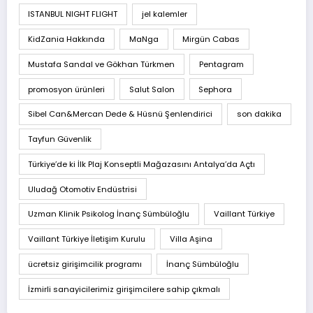
ISTANBUL NIGHT FLIGHT
jel kalemler
KidZania Hakkında
MaNga
Mirgün Cabas
Mustafa Sandal ve Gökhan Türkmen
Pentagram
promosyon ürünleri
Salut Salon
Sephora
Sibel Can&Mercan Dede & Hüsnü Şenlendirici
son dakika
Tayfun Güvenlik
Türkiye’de ki İlk Plaj Konseptli Mağazasını Antalya’da Açtı
Uludağ Otomotiv Endüstrisi
Uzman Klinik Psikolog İnanç Sümbüloğlu
Vaillant Türkiye
Vaillant Türkiye İletişim Kurulu
Villa Aşina
ücretsiz girişimcilik programı
İnanç Sümbüloğlu
İzmirli sanayicilerimiz girişimcilere sahip çıkmalı