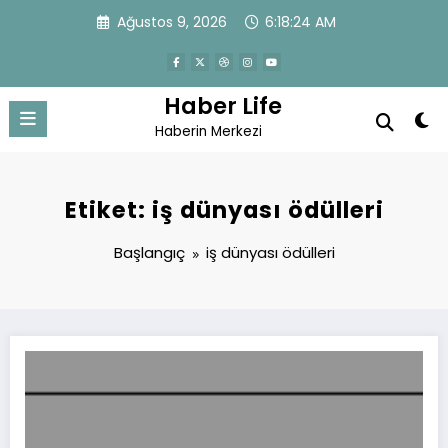
İçeriğe
Ağustos 9, 2026
6:18:24 AM
atla
Haber Life
Haberin Merkezi
Etiket: iş dünyası ödülleri
Başlangıç
iş dünyası ödülleri