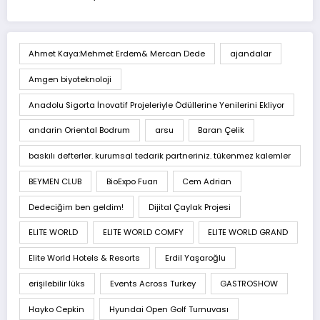
Ahmet Kaya:Mehmet Erdem& Mercan Dede
ajandalar
Amgen biyoteknoloji
Anadolu Sigorta İnovatif Projeleriyle Ödüllerine Yenilerini Ekliyor
andarin Oriental Bodrum
arsu
Baran Çelik
baskılı defterler. kurumsal tedarik partneriniz. tükenmez kalemler
BEYMEN CLUB
BioExpo Fuarı
Cem Adrian
Dedeciğim ben geldim!
Dijital Çaylak Projesi
ELITE WORLD
ELITE WORLD COMFY
ELITE WORLD GRAND
Elite World Hotels & Resorts
Erdil Yaşaroğlu
erişilebilir lüks
Events Across Turkey
GASTROSHOW
Hayko Cepkin
Hyundai Open Golf Turnuvası