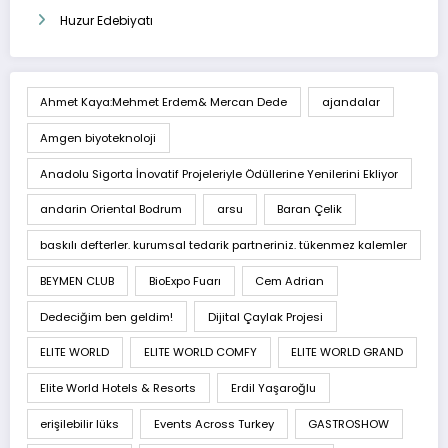
Huzur Edebiyatı
Ahmet Kaya:Mehmet Erdem& Mercan Dede
ajandalar
Amgen biyoteknoloji
Anadolu Sigorta İnovatif Projeleriyle Ödüllerine Yenilerini Ekliyor
andarin Oriental Bodrum
arsu
Baran Çelik
baskılı defterler. kurumsal tedarik partneriniz. tükenmez kalemler
BEYMEN CLUB
BioExpo Fuarı
Cem Adrian
Dedeciğim ben geldim!
Dijital Çaylak Projesi
ELITE WORLD
ELITE WORLD COMFY
ELITE WORLD GRAND
Elite World Hotels & Resorts
Erdil Yaşaroğlu
erişilebilir lüks
Events Across Turkey
GASTROSHOW