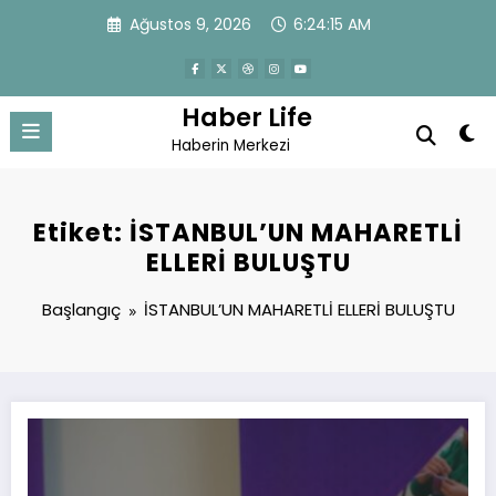
İçeriğe
Ağustos 9, 2026
6:24:15 AM
atla
Haber Life
Haberin Merkezi
Etiket: İSTANBUL’UN MAHARETLİ
ELLERİ BULUŞTU
Başlangıç
İSTANBUL’UN MAHARETLİ ELLERİ BULUŞTU