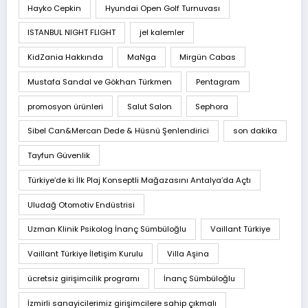
Hayko Cepkin
Hyundai Open Golf Turnuvası
ISTANBUL NIGHT FLIGHT
jel kalemler
KidZania Hakkında
MaNga
Mirgün Cabas
Mustafa Sandal ve Gökhan Türkmen
Pentagram
promosyon ürünleri
Salut Salon
Sephora
Sibel Can&Mercan Dede & Hüsnü Şenlendirici
son dakika
Tayfun Güvenlik
Türkiye’de ki İlk Plaj Konseptli Mağazasını Antalya’da Açtı
Uludağ Otomotiv Endüstrisi
Uzman Klinik Psikolog İnanç Sümbüloğlu
Vaillant Türkiye
Vaillant Türkiye İletişim Kurulu
Villa Aşina
ücretsiz girişimcilik programı
İnanç Sümbüloğlu
İzmirli sanayicilerimiz girişimcilere sahip çıkmalı