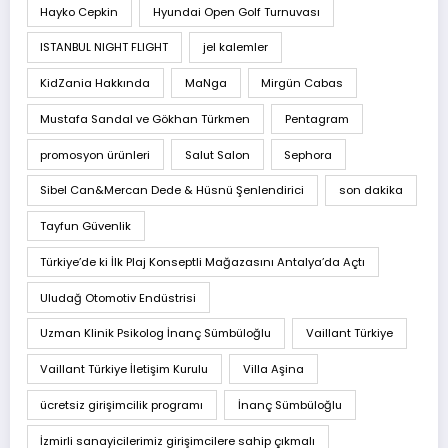
Hayko Cepkin
Hyundai Open Golf Turnuvası
ISTANBUL NIGHT FLIGHT
jel kalemler
KidZania Hakkında
MaNga
Mirgün Cabas
Mustafa Sandal ve Gökhan Türkmen
Pentagram
promosyon ürünleri
Salut Salon
Sephora
Sibel Can&Mercan Dede & Hüsnü Şenlendirici
son dakika
Tayfun Güvenlik
Türkiye’de ki İlk Plaj Konseptli Mağazasını Antalya’da Açtı
Uludağ Otomotiv Endüstrisi
Uzman Klinik Psikolog İnanç Sümbüloğlu
Vaillant Türkiye
Vaillant Türkiye İletişim Kurulu
Villa Aşina
ücretsiz girişimcilik programı
İnanç Sümbüloğlu
İzmirli sanayicilerimiz girişimcilere sahip çıkmalı