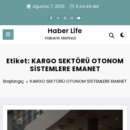
İçeriğe
Ağustos 7, 2026
6:44:49 AM
atla
Haber Life
Haberin Merkezi
Etiket: KARGO SEKTÖRÜ OTONOM
SİSTEMLERE EMANET
Başlangıç
KARGO SEKTÖRÜ OTONOM SİSTEMLERE EMANET