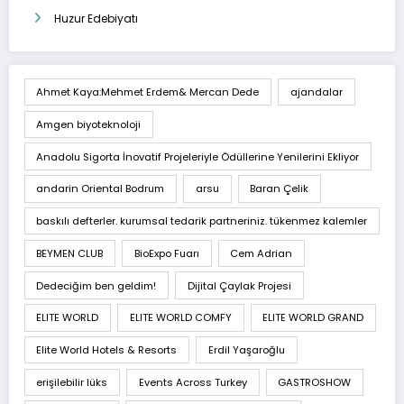
Huzur Edebiyatı
Ahmet Kaya:Mehmet Erdem& Mercan Dede
ajandalar
Amgen biyoteknoloji
Anadolu Sigorta İnovatif Projeleriyle Ödüllerine Yenilerini Ekliyor
andarin Oriental Bodrum
arsu
Baran Çelik
baskılı defterler. kurumsal tedarik partneriniz. tükenmez kalemler
BEYMEN CLUB
BioExpo Fuarı
Cem Adrian
Dedeciğim ben geldim!
Dijital Çaylak Projesi
ELITE WORLD
ELITE WORLD COMFY
ELITE WORLD GRAND
Elite World Hotels & Resorts
Erdil Yaşaroğlu
erişilebilir lüks
Events Across Turkey
GASTROSHOW