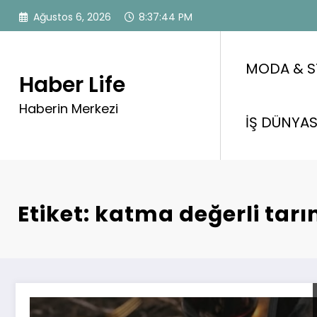
İçeriğe
Ağustos 6, 2026
8:37:45 PM
atla
MODA & S
Haber Life
Haberin Merkezi
İŞ DÜNYAS
Etiket: katma değerli tar