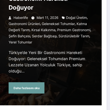
Doğuyor
,
Haberlife
Mart 11, 2026
Doğal Üretim
,
,
Gastronomi Ürünleri
Geleneksel Tohumlar
Katma
,
,
,
Değerli Tarım
Kırsal Kalkınma
Premium Gastronomi
,
,
,
Şefin Bahçesi
Serdar Bağbaşı
Sürdürülebilir Tarım
Yerel Tohumlar
Türkiye’de Yeni Bir Gastronomi Hareketi
Doğuyor: Geleneksel Tohumdan Premium
Lezzete Uzanan Yolculuk Türkiye, sahip
olduğu…
Daha fazlasını oku