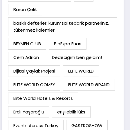
Baran Çelik
baskılı defterler. kurumsal tedarik partneriniz.
tükenmez kalemler
BEYMEN CLUB
BioExpo Fuarı
Cem Adrian
Dedeciğim ben geldim!
Dijital Çaylak Projesi
ELITE WORLD
ELITE WORLD COMFY
ELITE WORLD GRAND
Elite World Hotels & Resorts
Erdil Yaşaroğlu
erişilebilir lüks
Events Across Turkey
GASTROSHOW