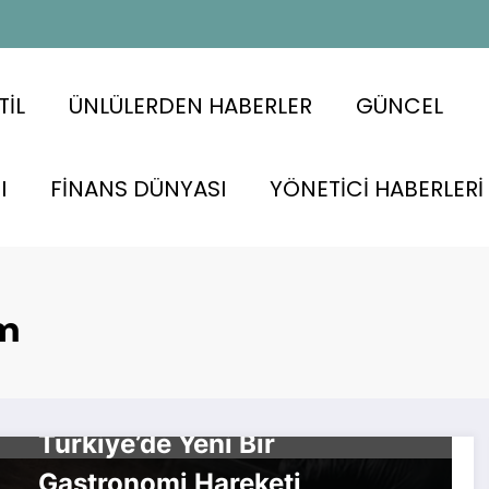
TİL
ÜNLÜLERDEN HABERLER
GÜNCEL
I
FİNANS DÜNYASI
YÖNETİCİ HABERLERİ
ım
İŞ DÜNYASI
Türkiye’de Yeni Bir
Gastronomi Hareketi