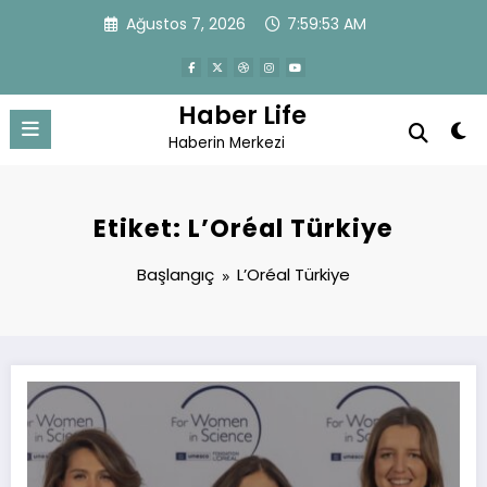
İçeriğe
Ağustos 7, 2026
7:59:54 AM
atla
Haber Life
Haberin Merkezi
Etiket: L’Oréal Türkiye
Başlangıç
L’Oréal Türkiye