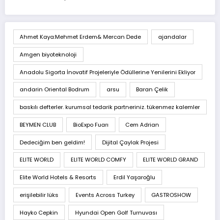
Ahmet Kaya:Mehmet Erdem& Mercan Dede
ajandalar
Amgen biyoteknoloji
Anadolu Sigorta İnovatif Projeleriyle Ödüllerine Yenilerini Ekliyor
andarin Oriental Bodrum
arsu
Baran Çelik
baskılı defterler. kurumsal tedarik partneriniz. tükenmez kalemler
BEYMEN CLUB
BioExpo Fuarı
Cem Adrian
Dedeciğim ben geldim!
Dijital Çaylak Projesi
ELITE WORLD
ELITE WORLD COMFY
ELITE WORLD GRAND
Elite World Hotels & Resorts
Erdil Yaşaroğlu
erişilebilir lüks
Events Across Turkey
GASTROSHOW
Hayko Cepkin
Hyundai Open Golf Turnuvası