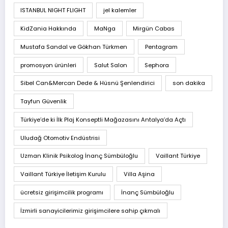
ISTANBUL NIGHT FLIGHT
jel kalemler
KidZania Hakkında
MaNga
Mirgün Cabas
Mustafa Sandal ve Gökhan Türkmen
Pentagram
promosyon ürünleri
Salut Salon
Sephora
Sibel Can&Mercan Dede & Hüsnü Şenlendirici
son dakika
Tayfun Güvenlik
Türkiye’de ki İlk Plaj Konseptli Mağazasını Antalya’da Açtı
Uludağ Otomotiv Endüstrisi
Uzman Klinik Psikolog İnanç Sümbüloğlu
Vaillant Türkiye
Vaillant Türkiye İletişim Kurulu
Villa Aşina
ücretsiz girişimcilik programı
İnanç Sümbüloğlu
İzmirli sanayicilerimiz girişimcilere sahip çıkmalı