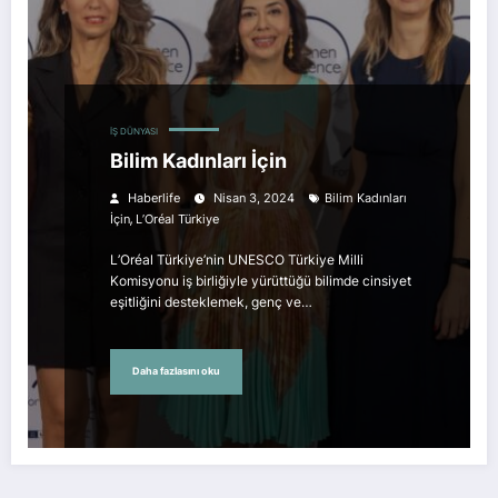
İŞ DÜNYASI
Bilim Kadınları İçin
Haberlife
Nisan 3, 2024
Bilim Kadınları
,
İçin
L’Oréal Türkiye
L’Oréal Türkiye’nin UNESCO Türkiye Milli
Komisyonu iş birliğiyle yürüttüğü bilimde cinsiyet
eşitliğini desteklemek, genç ve…
Daha fazlasını oku