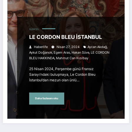
GÜNCEL
LE CORDON BLEU İSTANBUL
,
Haberlife
Nisan 27, 2024
Aycan Akdağ
,
,
,
Aykut Doğanok
Egem Aras
Hakan Süve
LE CORDON
,
BLEU HAKKINDA
Mahmut Can Kızılbay
25 Nisan 2024, Perşembe günü Fransız
Sarayı’ndaki buluşmaya, Le Cordon Bleu
İstanbul’dan mezun olan ünlü…
Daha fazlasını oku