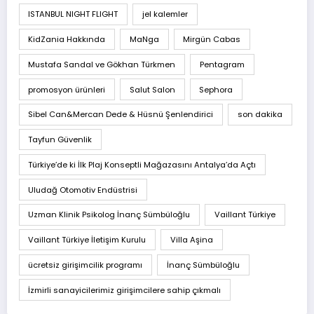
ISTANBUL NIGHT FLIGHT
jel kalemler
KidZania Hakkında
MaNga
Mirgün Cabas
Mustafa Sandal ve Gökhan Türkmen
Pentagram
promosyon ürünleri
Salut Salon
Sephora
Sibel Can&Mercan Dede & Hüsnü Şenlendirici
son dakika
Tayfun Güvenlik
Türkiye’de ki İlk Plaj Konseptli Mağazasını Antalya’da Açtı
Uludağ Otomotiv Endüstrisi
Uzman Klinik Psikolog İnanç Sümbüloğlu
Vaillant Türkiye
Vaillant Türkiye İletişim Kurulu
Villa Aşina
ücretsiz girişimcilik programı
İnanç Sümbüloğlu
İzmirli sanayicilerimiz girişimcilere sahip çıkmalı