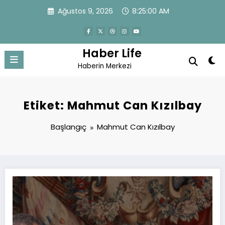
İçeriğe
Ağustos 9, 2026
8:25:00 AM
atla
Haber Life
Haberin Merkezi
Etiket: Mahmut Can Kızılbay
Başlangıç
Mahmut Can Kızılbay