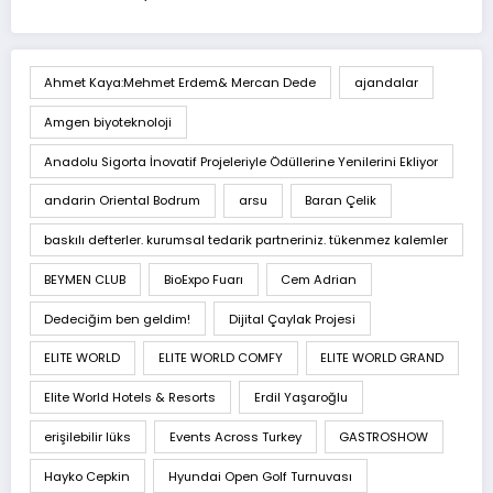
Ahmet Kaya:Mehmet Erdem& Mercan Dede
ajandalar
Amgen biyoteknoloji
Anadolu Sigorta İnovatif Projeleriyle Ödüllerine Yenilerini Ekliyor
andarin Oriental Bodrum
arsu
Baran Çelik
baskılı defterler. kurumsal tedarik partneriniz. tükenmez kalemler
BEYMEN CLUB
BioExpo Fuarı
Cem Adrian
Dedeciğim ben geldim!
Dijital Çaylak Projesi
ELITE WORLD
ELITE WORLD COMFY
ELITE WORLD GRAND
Elite World Hotels & Resorts
Erdil Yaşaroğlu
erişilebilir lüks
Events Across Turkey
GASTROSHOW
Hayko Cepkin
Hyundai Open Golf Turnuvası