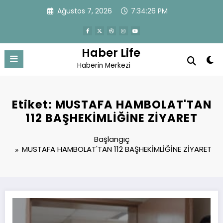
İçeriğe
Ağustos 7, 2026
7:34:26 PM
atla
Haber Life
Haberin Merkezi
Etiket: MUSTAFA HAMBOLAT'TAN
112 BAŞHEKİMLİĞİNE ZİYARET
Başlangıç
MUSTAFA HAMBOLAT'TAN 112 BAŞHEKİMLİĞİNE ZİYARET