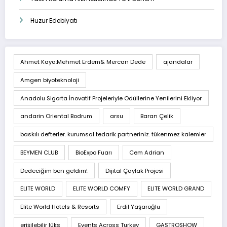
Huzur Edebiyatı
Ahmet Kaya:Mehmet Erdem& Mercan Dede
ajandalar
Amgen biyoteknoloji
Anadolu Sigorta İnovatif Projeleriyle Ödüllerine Yenilerini Ekliyor
andarin Oriental Bodrum
arsu
Baran Çelik
baskılı defterler. kurumsal tedarik partneriniz. tükenmez kalemler
BEYMEN CLUB
BioExpo Fuarı
Cem Adrian
Dedeciğim ben geldim!
Dijital Çaylak Projesi
ELITE WORLD
ELITE WORLD COMFY
ELITE WORLD GRAND
Elite World Hotels & Resorts
Erdil Yaşaroğlu
erişilebilir lüks
Events Across Turkey
GASTROSHOW