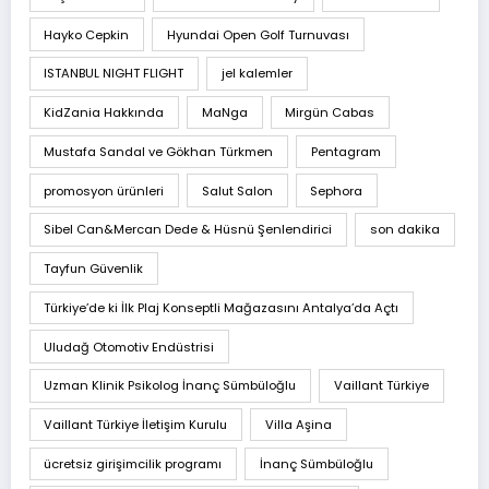
Hayko Cepkin
Hyundai Open Golf Turnuvası
ISTANBUL NIGHT FLIGHT
jel kalemler
KidZania Hakkında
MaNga
Mirgün Cabas
Mustafa Sandal ve Gökhan Türkmen
Pentagram
promosyon ürünleri
Salut Salon
Sephora
Sibel Can&Mercan Dede & Hüsnü Şenlendirici
son dakika
Tayfun Güvenlik
Türkiye’de ki İlk Plaj Konseptli Mağazasını Antalya’da Açtı
Uludağ Otomotiv Endüstrisi
Uzman Klinik Psikolog İnanç Sümbüloğlu
Vaillant Türkiye
Vaillant Türkiye İletişim Kurulu
Villa Aşina
ücretsiz girişimcilik programı
İnanç Sümbüloğlu