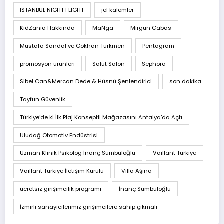
ISTANBUL NIGHT FLIGHT
jel kalemler
KidZania Hakkında
MaNga
Mirgün Cabas
Mustafa Sandal ve Gökhan Türkmen
Pentagram
promosyon ürünleri
Salut Salon
Sephora
Sibel Can&Mercan Dede & Hüsnü Şenlendirici
son dakika
Tayfun Güvenlik
Türkiye’de ki İlk Plaj Konseptli Mağazasını Antalya’da Açtı
Uludağ Otomotiv Endüstrisi
Uzman Klinik Psikolog İnanç Sümbüloğlu
Vaillant Türkiye
Vaillant Türkiye İletişim Kurulu
Villa Aşina
ücretsiz girişimcilik programı
İnanç Sümbüloğlu
İzmirli sanayicilerimiz girişimcilere sahip çıkmalı