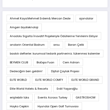
Ahmet Kaya:Mehmet Erdem& Mercan Dede
ajandalar
Amgen biyoteknoloji
Anadolu Sigorta İnovatif Projeleriyle Ödüllerine Yenilerini Ekliyor
andarin Oriental Bodrum
arsu
Baran Çelik
baskılı defterler. kurumsal tedarik partneriniz. tükenmez kalemler
BEYMEN CLUB
BioExpo Fuarı
Cem Adrian
Dedeciğim ben geldim!
Dijital Çaylak Projesi
ELITE WORLD
ELITE WORLD COMFY
ELITE WORLD GRAND
Elite World Hotels & Resorts
Erdil Yaşaroğlu
erişilebilir lüks
Events Across Turkey
GASTROSHOW
Hayko Cepkin
Hyundai Open Golf Turnuvası