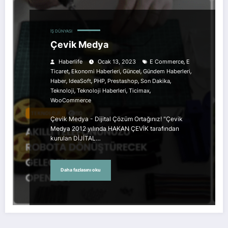
İŞ DÜNYASI
Çevik Medya
,
Haberlife
Ocak 13, 2023
E Commerce
E
,
,
,
,
Ticaret
Ekonomi Haberleri
Güncel
Gündem Haberleri
,
,
,
,
,
Haber
IdeaSoft
PHP
Prestashop
Son Dakika
,
,
,
Teknoloji
Teknoloji Haberleri
Ticimax
WooCommerce
Çevik Medya - Dijital Çözüm Ortağınız! "Çevik
Medya 2012 yılında HAKAN ÇEVİK tarafından
kurulan DİJİTAL…
Daha fazlasını oku