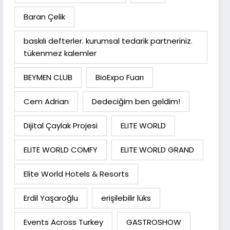
Baran Çelik
baskılı defterler. kurumsal tedarik partneriniz.
tükenmez kalemler
BEYMEN CLUB
BioExpo Fuarı
Cem Adrian
Dedeciğim ben geldim!
Dijital Çaylak Projesi
ELITE WORLD
ELITE WORLD COMFY
ELITE WORLD GRAND
Elite World Hotels & Resorts
Erdil Yaşaroğlu
erişilebilir lüks
Events Across Turkey
GASTROSHOW