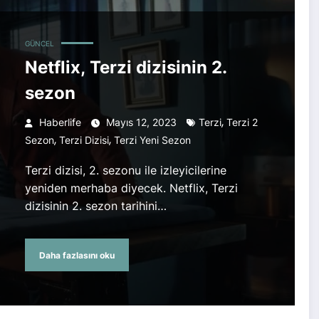
GÜNCEL
Netflix, Terzi dizisinin 2.
sezon
,
Haberlife
Mayıs 12, 2023
Terzi
Terzi 2
,
,
Sezon
Terzi Dizisi
Terzi Yeni Sezon
Terzi dizisi, 2. sezonu ile izleyicilerine
yeniden merhaba diyecek. Netflix, Terzi
dizisinin 2. sezon tarihini…
Daha fazlasını oku