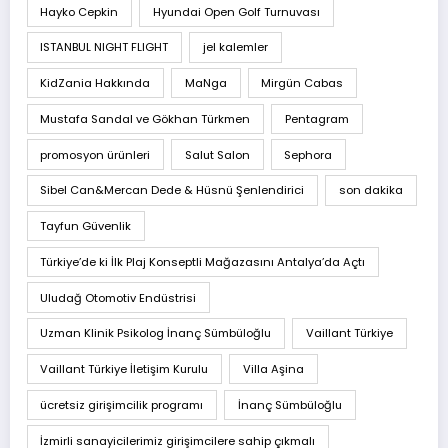
Hayko Cepkin
Hyundai Open Golf Turnuvası
ISTANBUL NIGHT FLIGHT
jel kalemler
KidZania Hakkında
MaNga
Mirgün Cabas
Mustafa Sandal ve Gökhan Türkmen
Pentagram
promosyon ürünleri
Salut Salon
Sephora
Sibel Can&Mercan Dede & Hüsnü Şenlendirici
son dakika
Tayfun Güvenlik
Türkiye’de ki İlk Plaj Konseptli Mağazasını Antalya’da Açtı
Uludağ Otomotiv Endüstrisi
Uzman Klinik Psikolog İnanç Sümbüloğlu
Vaillant Türkiye
Vaillant Türkiye İletişim Kurulu
Villa Aşina
ücretsiz girişimcilik programı
İnanç Sümbüloğlu
İzmirli sanayicilerimiz girişimcilere sahip çıkmalı