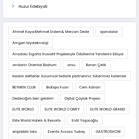
Huzur Edebiyatı
Ahmet Kaya:Mehmet Erdem& Mercan Dede
ajandalar
Amgen biyoteknoloji
Anadolu Sigorta İnovatif Projeleriyle Ödüllerine Yenilerini Ekliyor
andarin Oriental Bodrum
arsu
Baran Çelik
baskılı defterler. kurumsal tedarik partneriniz. tükenmez kalemler
BEYMEN CLUB
BioExpo Fuarı
Cem Adrian
Dedeciğim ben geldim!
Dijital Çaylak Projesi
ELITE WORLD
ELITE WORLD COMFY
ELITE WORLD GRAND
Elite World Hotels & Resorts
Erdil Yaşaroğlu
erişilebilir lüks
Events Across Turkey
GASTROSHOW