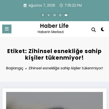
İçeriğe
Ağustos 7, 2026
7:35:23 PM
atla
Haber Life
Haberin Merkezi
Etiket: Zihinsel esnekliğe sahip
kişiler tükenmiyor!
Başlangıç
Zihinsel esnekliğe sahip kişiler tükenmiyor!