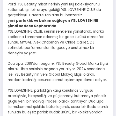
Parti, YSL Beauty misafirlerinin yeni Ruj Koleksiyonunu
kutlamak için bir araya geldiği YSL LOVESHINE CLUB’da
gerçekleşti. Davette tanıtılan bu benzersiz
yeni
parlaklık ve bakım sağlayan YSL LOVESHINE
şimdi sadece Sephora’da.
YSL LOVESHINE CLUB, serinin renklerini yansıtarak, marka
kodlarına tamamen adanmış bir gece kulübü atmosferi
sundu. MYGAL, Alex Chapman ve Chloé Caillet, DJ
setindeki performansları ile geceye unutulmaz bir
deneyim yaşattı.
Dua Lipa, 2019’dan bugüne, YSL Beauty Global Marka Elçisi
olarak Libre serisinin başında yer alıyor. 2024 senesinde
ise, YSL Beauty’nin yeni Global Makyaj Elçisi olarak,
modern kadınlığı cesurca somutlaştırmaya davet ediyor.
YSL LOVESHINE, parlaklığın karşı konulmaz vurgusu
aracılığıyla, bireyselliği ve güçlenmeyi kutlamaya yönelik
güçlü yeni bir makyaj ifadesi olarak tanıtılıyor. Dua Lipa
ile mükemmel şekilde bütünleşerek, cesur bir ifade olarak
sunulan bu eşsiz parlak dudak ürünü, bir koleksiyondan