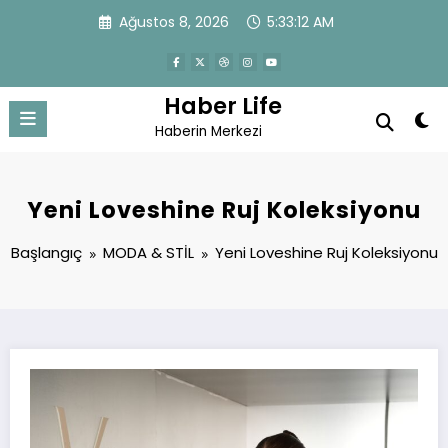
İçeriğe
Ağustos 8, 2026
5:33:12 AM
atla
Haber Life
Haberin Merkezi
Yeni Loveshine Ruj Koleksiyonu
Başlangıç
MODA & STİL
Yeni Loveshine Ruj Koleksiyonu