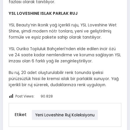
fazlası olarak tanıtılıyor.
YSL LOVESHINE ISLAK PARLAK RUJ
YSL Beauty’nin ikonik yağ içerikli ruju, YSL Loveshine Wet
Shine, şimdi modern nötr tonlara, yeni ve geliştirilmiş
formüle ve eşsiz pakete sahip olarak tanıtılıyor.
YSL Ourika Topluluk Bahçeleri’nden elde edilen incir özü
ve 24 saate kadar nemlendirme ve koruma sağlayan YSL
imzası olan 6 farklı yağ ile zenginleştiriliyor.
Bu ruj, 20 adet oluşturulabilir renk tonunda ipeksi
pürüzsüzlük hissi ile kremsi ıslak bir parlaklık sunuyor. Yağ
içerikli bir ruj sürerek, dudaklarınıza renk uygulayın.
Post Views:
90.828
Etiket
Yeni Loveshine Ruj Koleksiyonu