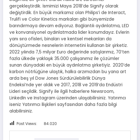
gerçekleştirdik. İsmimizi Mayıs 2018’de Signify olarak
değiştirdik. En büyük markamız olan Philips’i de Interact,
Trulifi ve Color Kinetics markaları gibi bünyemizde
barındırmaya devam ediyoruz. Bağlantılı aydınlatma, LED
ve konvansiyonel aydınlatmada lider konumdayız. Evlerin
yanı sıra ofisleri, binaları ve kentsel mekanları da
dönüştürmede nesnelerin internetini kullanan bir şirketiz.
2022 yılında 7,5 milyar Euro değerinde satışlarımız, 70’ten
fazla ülkede yaklaşık 35.000 çalışanımız ile çözümler
sunan dünyadaki en büyük aydınlatma şirketiyiz. 2020’de
karbon nötrlüğüne ulaştık, halka arzımızdan bu yana art
arda beş yıl Dow Jones Sürdürülebilirlik Dünya
Endeksi’nde yer aldık ve 2017, 2018 ve 2019’da Endüstri
Lideri seçildik. Signify ile ilgili haberlere Newsroom,
LinkedIn ve Instagram üzerinden ulaşabilirsiniz. Yatırımcı
iseniz Yatırımcı İlişkileri sayfasından daha fazla bilgi
alabilirsiniz.
Post Views:
84.020