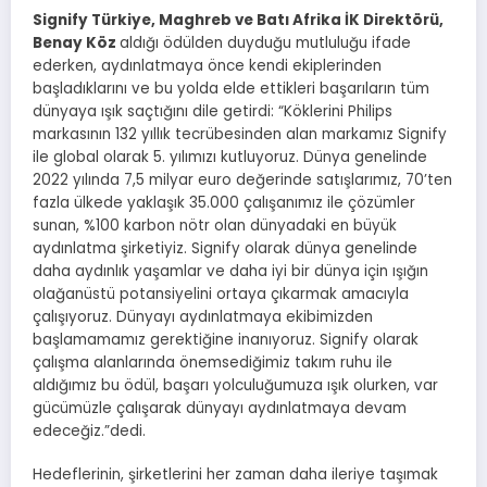
Signify Türkiye, Maghreb ve Batı Afrika İK Direktörü,
Benay Köz
aldığı ödülden duyduğu mutluluğu ifade
ederken, aydınlatmaya önce kendi ekiplerinden
başladıklarını ve bu yolda elde ettikleri başarıların tüm
dünyaya ışık saçtığını dile getirdi: “Köklerini Philips
markasının 132 yıllık tecrübesinden alan markamız Signify
ile global olarak 5. yılımızı kutluyoruz. Dünya genelinde
2022 yılında 7,5 milyar euro değerinde satışlarımız, 70’ten
fazla ülkede yaklaşık 35.000 çalışanımız ile çözümler
sunan, %100 karbon nötr olan dünyadaki en büyük
aydınlatma şirketiyiz. Signify olarak dünya genelinde
daha aydınlık yaşamlar ve daha iyi bir dünya için ışığın
olağanüstü potansiyelini ortaya çıkarmak amacıyla
çalışıyoruz. Dünyayı aydınlatmaya ekibimizden
başlamamamız gerektiğine inanıyoruz. Signify olarak
çalışma alanlarında önemsediğimiz takım ruhu ile
aldığımız bu ödül, başarı yolculuğumuza ışık olurken, var
gücümüzle çalışarak dünyayı aydınlatmaya devam
edeceğiz.”dedi.
Hedeflerinin, şirketlerini her zaman daha ileriye taşımak