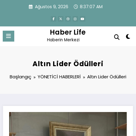
İçeriğe
Ağustos 9, 2026
8:37:07 AM
atla
Haber Life
Haberin Merkezi
Altın Lider Ödülleri
Başlangıç
YÖNETİCİ HABERLERİ
Altın Lider Ödülleri