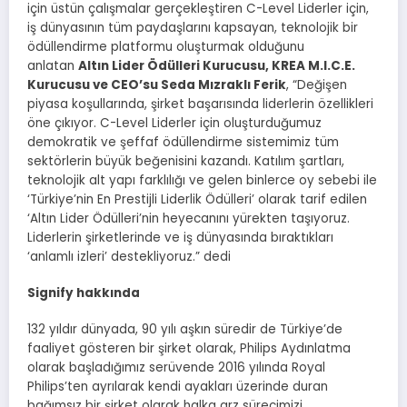
için üstün çalışmalar gerçekleştiren C-Level Liderler için,
iş dünyasının tüm paydaşlarını kapsayan, teknolojik bir
ödüllendirme platformu oluşturmak olduğunu
anlatan
Altın Lider Ödülleri Kurucusu, KREA M.I.C.E.
Kurucusu ve CEO’su Seda Mızraklı Ferik
, “Değişen
piyasa koşullarında, şirket başarısında liderlerin özellikleri
öne çıkıyor. C-Level Liderler için oluşturduğumuz
demokratik ve şeffaf ödüllendirme sistemimiz tüm
sektörlerin büyük beğenisini kazandı. Katılım şartları,
teknolojik alt yapı farklılığı ve gelen binlerce oy sebebi ile
‘Türkiye’nin En Prestijli Liderlik Ödülleri’ olarak tarif edilen
‘Altın Lider Ödülleri’nin heyecanını yürekten taşıyoruz.
Liderlerin şirketlerinde ve iş dünyasında bıraktıkları
‘anlamlı izleri’ destekliyoruz.” dedi
Signify hakkında
132 yıldır dünyada, 90 yılı aşkın süredir de Türkiye’de
faaliyet gösteren bir şirket olarak, Philips Aydınlatma
olarak başladığımız serüvende 2016 yılında Royal
Philips’ten ayrılarak kendi ayakları üzerinde duran
bağımsız bir şirket olarak halka arz sürecimizi