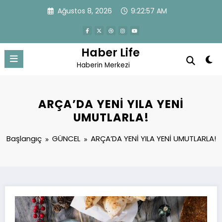
İçeriğe
Ağustos 8, 2026
9:22:57 AM
atla
Haber Life
Haberin Merkezi
ARÇA’DA YENİ YILA YENİ
UMUTLARLA!
Başlangıç
GÜNCEL
ARÇA’DA YENİ YILA YENİ UMUTLARLA!