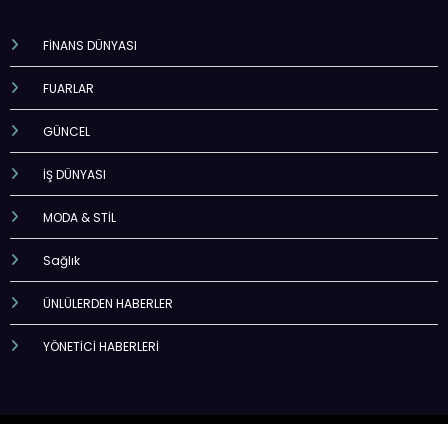
FİNANS DÜNYASI
FUARLAR
GÜNCEL
İŞ DÜNYASI
MODA & STİL
Sağlık
ÜNLÜLERDEN HABERLER
YÖNETİCİ HABERLERİ
Haber Life
| iş geliştirme ortağı
Turkey time
| Powered By
SpiceThemes