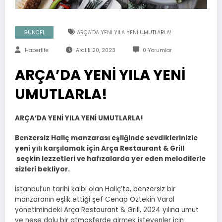
GÜNCEL
ARÇA’DA YENİ YILA YENİ UMUTLARLA!
Haberlife
Aralık 20, 2023
0 Yorumlar
ARÇA’DA YENİ YILA YENİ
UMUTLARLA!
ARÇA’DA YENİ YILA YENİ UMUTLARLA!
Benzersiz Haliç manzarası eşliğinde sevdiklerinizle
yeni yılı karşılamak için Arça Restaurant & Grill
seçkin lezzetleri ve hafızalarda yer eden melodilerle
sizleri bekliyor.
İstanbul’un tarihi kalbi olan Haliç’te, benzersiz bir
manzaranın eşlik ettiği şef Cenap Öztekin Varol
yönetimindeki Arça Restaurant & Grill, 2024 yılına umut
ve neşe dolu bir atmosferde girmek isteyenler için