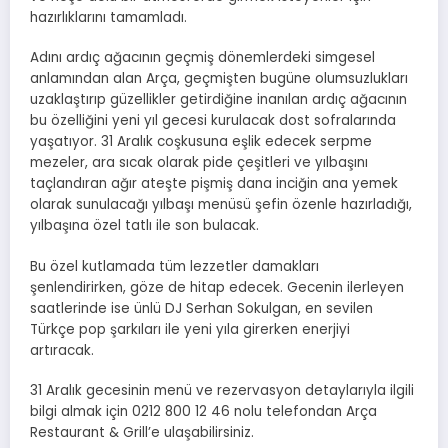
hazırlıklarını tamamladı.
Adını ardıç ağacının geçmiş dönemlerdeki simgesel
anlamından alan Arça, geçmişten bugüne olumsuzlukları
uzaklaştırıp güzellikler getirdiğine inanılan ardıç ağacının
bu özelliğini yeni yıl gecesi kurulacak dost sofralarında
yaşatıyor. 31 Aralık coşkusuna eşlik edecek serpme
mezeler, ara sıcak olarak pide çeşitleri ve yılbaşını
taçlandıran ağır ateşte pişmiş dana inciğin ana yemek
olarak sunulacağı yılbaşı menüsü şefin özenle hazırladığı,
yılbaşına özel tatlı ile son bulacak.
Bu özel kutlamada tüm lezzetler damakları
şenlendirirken, göze de hitap edecek. Gecenin ilerleyen
saatlerinde ise ünlü DJ Serhan Sokulgan, en sevilen
Türkçe pop şarkıları ile yeni yıla girerken enerjiyi
artıracak.
31 Aralık gecesinin menü ve rezervasyon detaylarıyla ilgili
bilgi almak için 0212 800 12 46 nolu telefondan Arça
Restaurant & Grill’e ulaşabilirsiniz.