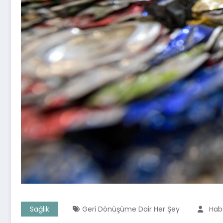
Sağlık
Geri Dönüşüme Dair Her Şey
Habe