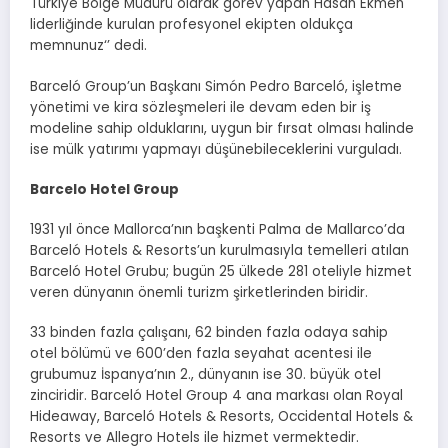
Türkiye Bölge Müdürü olarak görev yapan Hasan Ekmen
liderliğinde kurulan profesyonel ekipten oldukça
memnunuz‘’ dedi.
Barceló Group’un Başkanı Simón Pedro Barceló, işletme
yönetimi ve kira sözleşmeleri ile devam eden bir iş
modeline sahip olduklarını, uygun bir fırsat olması halinde
ise mülk yatırımı yapmayı düşünebileceklerini vurguladı.
Barcelo Hotel Group
1931 yıl önce Mallorca’nın başkenti Palma de Mallarco’da
Barceló Hotels & Resorts’un kurulmasıyla temelleri atılan
Barceló Hotel Grubu; bugün 25 ülkede 281 oteliyle hizmet
veren dünyanın önemli turizm şirketlerinden biridir.
33 binden fazla çalışanı, 62 binden fazla odaya sahip
otel bölümü ve 600’den fazla seyahat acentesi ile
grubumuz İspanya’nın 2., dünyanın ise 30. büyük otel
zinciridir. Barceló Hotel Group 4 ana markası olan Royal
Hideaway, Barceló Hotels & Resorts, Occidental Hotels &
Resorts ve Allegro Hotels ile hizmet vermektedir.