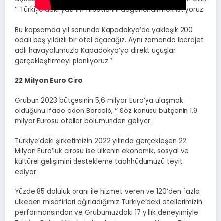
‘’ Türkiye’deki yatırım fırsatlarını değerlendirmek istiyoruz.
Bu kapsamda yıl sonunda Kapadokya’da yaklaşık 200
odalı beş yıldızlı bir otel açacağız. Aynı zamanda Iberojet
adlı havayolumuzla Kapadokya’ya direkt uçuşlar
gerçekleştirmeyi planlıyoruz.’’
22 Milyon Euro Ciro
Grubun 2023 bütçesinin 5,6 milyar Euro’ya ulaşmak
olduğunu ifade eden Barceló, ‘’ Söz konusu bütçenin 1,9
milyar Eurosu oteller bölümünden geliyor.
Türkiye’deki şirketimizin 2022 yılında gerçekleşen 22
Milyon Euro’luk cirosu ise ülkenin ekonomik, sosyal ve
kültürel gelişimini destekleme taahhüdümüzü teyit
ediyor.
Yüzde 85 doluluk oranı ile hizmet veren ve 120’den fazla
ülkeden misafirleri ağırladığımız Türkiye’deki otellerimizin
performansından ve Grubumuzdaki 17 yıllık deneyimiyle