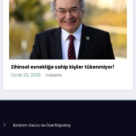
milli silah üretimine geçti
Ocak 23, 2026
haberlife
enmiyor!
İbrahim Gecici ile Özel Röportaj
Türkiye’de Yeni Bir Gastronomi Hareketi Doğuyor