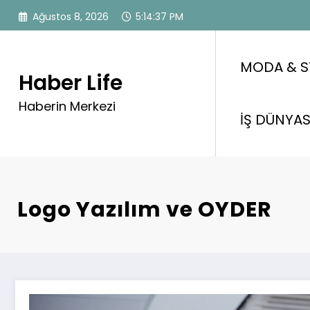
İçeriğe
Ağustos 8, 2026
5:14:38 PM
atla
MODA & S
Haber Life
Haberin Merkezi
İŞ DÜNYAS
Logo Yazılım ve OYDER