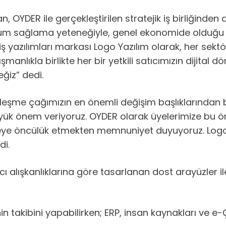
, OYDER ile gerçekleştirilen stratejik iş birliğinde
uyum sağlama yeteneğiyle, genel ekonomide olduğu g
 iş yazılımları markası Logo Yazılım olarak, her sek
nlıkla birlikte her bir yetkili satıcımızın dijital 
eğiz” dedi.
lleşme çağımızın en önemli değişim başlıklarından bir
üyük önem veriyoruz. OYDER olarak üyelerimize bu ö
eşmeye öncülük etmekten memnuniyet duyuyoruz. Logo Y
di.
llanıcı alışkanlıklarına göre tasarlanan dost arayüzle
n takibini yapabilirken; ERP, insan kaynakları ve e-