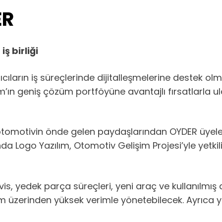
ER
ş birliği
ıların iş süreçlerinde dijitalleşmelerine destek olmak
’ın geniş çözüm portföyüne avantajlı fırsatlarla u
tomotivin önde gelen paydaşlarından OYDER üyeleri,
nda Logo Yazılım, Otomotiv Gelişim Projesi’yle yetki
vis, yedek parça süreçleri, yeni araç ve kullanılmı
üzerinden yüksek verimle yönetebilecek. Ayrıca yetkil