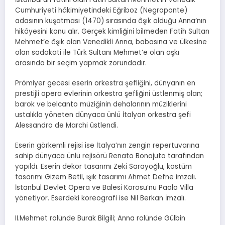
Cumhuriyeti hâkimiyetindeki Eğriboz (Negroponte)
adasının kuşatması (1470) sırasında âşık olduğu Anna’nın
hikâyesini konu alır. Gerçek kimliğini bilmeden Fatih Sultan
Mehmet’e âşık olan Venedikli Anna, babasına ve ülkesine
olan sadakati ile Türk Sultanı Mehmet’e olan aşkı
arasında bir seçim yapmak zorundadır.
Prömiyer gecesi eserin orkestra şefliğini, dünyanın en
prestijli opera evlerinin orkestra şefliğini üstlenmiş olan;
barok ve belcanto müziğinin dehalarının müziklerini
ustalıkla yöneten dünyaca ünlü İtalyan orkestra şefi
Alessandro de Marchi üstlendi.
Eserin görkemli rejisi ise İtalya’nın zengin repertuvarına
sahip dünyaca ünlü rejisörü Renato Bonajuto tarafından
yapıldı. Eserin dekor tasarımı Zeki Sarayoğlu, kostüm
tasarımı Gizem Betil, ışık tasarımı Ahmet Defne imzalı.
İstanbul Devlet Opera ve Balesi Korosu’nu Paolo Villa
yönetiyor. Eserdeki koreografi ise Nil Berkan İmzalı.
II.Mehmet rolünde Burak Bilgili; Anna rolünde Gülbin