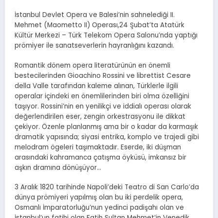
İstanbul Devlet Opera ve Balesi’nin sahnelediği II.
Mehmet (Maometto II) Operası,24 Şubat’ta Atatürk
Kültür Merkezi – Türk Telekom Opera Salonu’nda yaptığı
prömiyer ile sanatseverlerin hayranlığını kazandı.
Romantik dönem opera literatürünün en önemli
bestecilerinden Gioachino Rossini ve librettist Cesare
della Valle tarafından kaleme alınan, Türklerle ilgili
operalar içindeki en önemlilerinden biri olma özelliğini
taşıyor. Rossini’nin en yenilikçi ve iddialı operası olarak
değerlendirilen eser, zengin orkestrasyonu ile dikkat
çekiyor. Özenle planlanmış ama bir o kadar da karmaşık
dramatik yapısında; siyasi entrika, komplo ve trajedi gibi
melodram ögeleri taşımaktadır. Eserde, iki düşman
arasındaki kahramanca çatışma öyküsü, imkansız bir
aşkın dramına dönüşüyor…
3 Aralık 1820 tarihinde Napoli’deki Teatro di San Carlo’da
dünya prömiyeri yapılmış olan bu iki perdelik opera,
Osmanlı İmparatorluğu’nun yedinci padişahı olan ve
İstanbul’un fatihi olan Fatih Sultan Mehmet’in Venedik