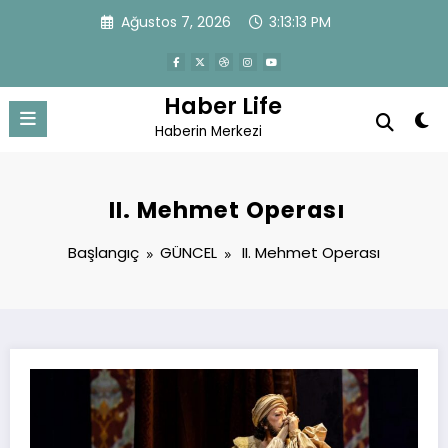
İçeriğe
Ağustos 7, 2026
3:13:13 PM
atla
Haber Life
Haberin Merkezi
II. Mehmet Operası
Başlangıç
GÜNCEL
II. Mehmet Operası