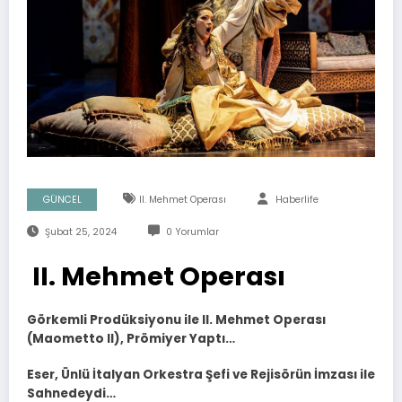
GÜNCEL
II. Mehmet Operası
Haberlife
Şubat 25, 2024
0 Yorumlar
II. Mehmet Operası
Görkemli Prodüksiyonu ile II. Mehmet Operası
(Maometto II)
, Prömiyer Yaptı…
Eser, Ünlü İtalyan Orkestra Şefi ve Rejisörün İmzası ile
Sahnedeydi…