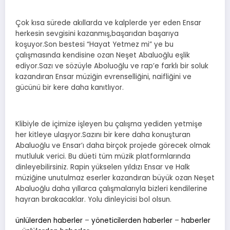
Çok kısa sürede akıllarda ve kalplerde yer eden Ensar
herkesin sevgisini kazanmış,başarıdan başarıya
koşuyor.Son bestesi “Hayat Yetmez mi” ye bu
çalışmasında kendisine ozan Neşet Abaluoğlu eşlik
ediyor.Sazı ve sözüyle Aboluoğlu ve rap’e farklı bir soluk
kazandıran Ensar müziğin evrenselliğini, naifliğini ve
gücünü bir kere daha kanıtlıyor.
Klibiyle de içimize işleyen bu çalışma yediden yetmişe
her kitleye ulaşıyor.Sazını bir kere daha konuşturan
Abaluoğlu ve Ensar’ı daha birçok projede görecek olmak
mutluluk verici. Bu düeti tüm müzik platformlarında
dinleyebilirsiniz. Rapin yükselen yıldızı Ensar ve Halk
müziğine unutulmaz eserler kazandıran büyük ozan Neşet
Abaluoğlu daha yıllarca çalışmalarıyla bizleri kendilerine
hayran bırakacaklar. Yolu dinleyicisi bol olsun.
ünlülerden haberler
–
yöneticilerden haberler
–
haberler