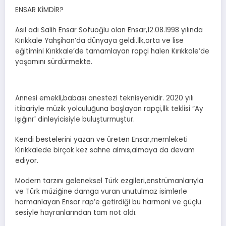
ENSAR KİMDİR?
Asıl adı Salih Ensar Sofuoğlu olan Ensar,12.08.1998 yılında
Kırıkkale Yahşihan’da dünyaya geldi.İlk,orta ve lise
eğitimini Kırıkkale’de tamamlayan rapçi halen Kırıkkale’de
yaşamını sürdürmekte.
Annesi emekli,babası anestezi teknisyenidir. 2020 yılı
itibariyle müzik yolculuğuna başlayan rapçi,İlk teklisi “Ay
Işığını” dinleyicisiyle buluşturmuştur.
Kendi bestelerini yazan ve üreten Ensar,memleketi
Kırıkkalede birçok kez sahne almıs,almaya da devam
ediyor.
Modern tarzını geleneksel Türk ezgileri,enstrümanlarıyla
ve Türk müziğine damga vuran unutulmaz isimlerle
harmanlayan Ensar rap’e getirdiği bu harmoni ve güçlü
sesiyle hayranlarından tam not aldı.