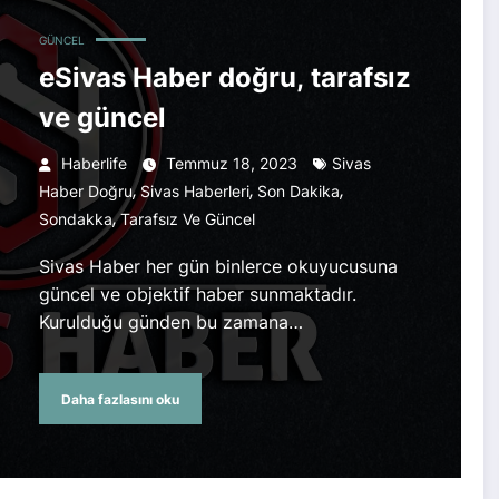
GÜNCEL
eSivas Haber doğru, tarafsız
ve güncel
Haberlife
Temmuz 18, 2023
Sivas
,
,
,
Haber Doğru
Sivas Haberleri
Son Dakika
,
Sondakka
Tarafsız Ve Güncel
Sivas Haber her gün binlerce okuyucusuna
güncel ve objektif haber sunmaktadır.
Kurulduğu günden bu zamana…
Daha fazlasını oku