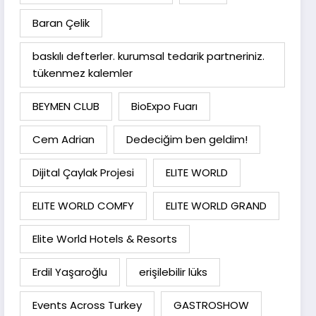
Baran Çelik
baskılı defterler. kurumsal tedarik partneriniz.
tükenmez kalemler
BEYMEN CLUB
BioExpo Fuarı
Cem Adrian
Dedeciğim ben geldim!
Dijital Çaylak Projesi
ELITE WORLD
ELITE WORLD COMFY
ELITE WORLD GRAND
Elite World Hotels & Resorts
Erdil Yaşaroğlu
erişilebilir lüks
Events Across Turkey
GASTROSHOW