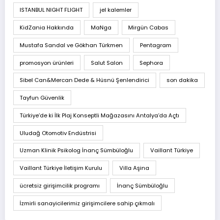
ISTANBUL NIGHT FLIGHT
jel kalemler
KidZania Hakkında
MaNga
Mirgün Cabas
Mustafa Sandal ve Gökhan Türkmen
Pentagram
promosyon ürünleri
Salut Salon
Sephora
Sibel Can&Mercan Dede & Hüsnü Şenlendirici
son dakika
Tayfun Güvenlik
Türkiye’de ki İlk Plaj Konseptli Mağazasını Antalya’da Açtı
Uludağ Otomotiv Endüstrisi
Uzman Klinik Psikolog İnanç Sümbüloğlu
Vaillant Türkiye
Vaillant Türkiye İletişim Kurulu
Villa Aşina
ücretsiz girişimcilik programı
İnanç Sümbüloğlu
İzmirli sanayicilerimiz girişimcilere sahip çıkmalı