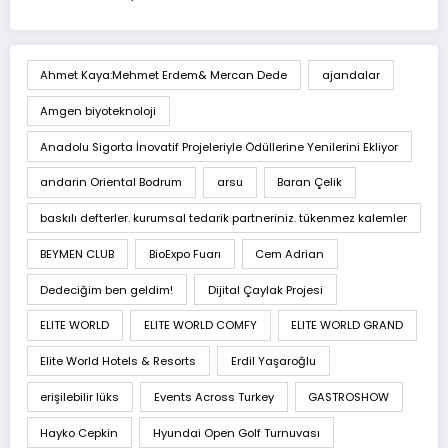
Ahmet Kaya:Mehmet Erdem& Mercan Dede
ajandalar
Amgen biyoteknoloji
Anadolu Sigorta İnovatif Projeleriyle Ödüllerine Yenilerini Ekliyor
andarin Oriental Bodrum
arsu
Baran Çelik
baskılı defterler. kurumsal tedarik partneriniz. tükenmez kalemler
BEYMEN CLUB
BioExpo Fuarı
Cem Adrian
Dedeciğim ben geldim!
Dijital Çaylak Projesi
ELITE WORLD
ELITE WORLD COMFY
ELITE WORLD GRAND
Elite World Hotels & Resorts
Erdil Yaşaroğlu
erişilebilir lüks
Events Across Turkey
GASTROSHOW
Hayko Cepkin
Hyundai Open Golf Turnuvası