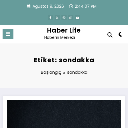
İçeriğe
Ağustos 9, 2026
2:44:08 PM
atla
Haber Life
Haberin Merkezi
Etiket: sondakka
Başlangıç
sondakka