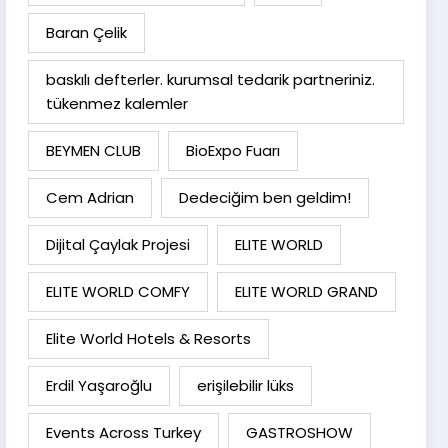
Baran Çelik
baskılı defterler. kurumsal tedarik partneriniz.
tükenmez kalemler
BEYMEN CLUB
BioExpo Fuarı
Cem Adrian
Dedeciğim ben geldim!
Dijital Çaylak Projesi
ELITE WORLD
ELITE WORLD COMFY
ELITE WORLD GRAND
Elite World Hotels & Resorts
Erdil Yaşaroğlu
erişilebilir lüks
Events Across Turkey
GASTROSHOW