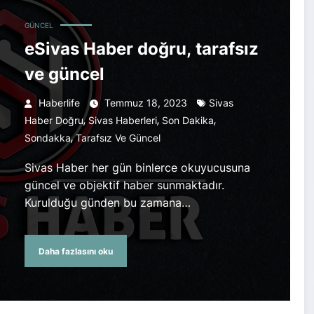
GÜNCEL
eSivas Haber doğru, tarafsız
ve güncel
Haberlife
Temmuz 18, 2023
Sivas
,
,
,
Haber Doğru
Sivas Haberleri
Son Dakika
,
Sondakka
Tarafsız Ve Güncel
Sivas Haber her gün binlerce okuyucusuna
güncel ve objektif haber sunmaktadır.
Kurulduğu günden bu zamana…
Daha fazlasını oku